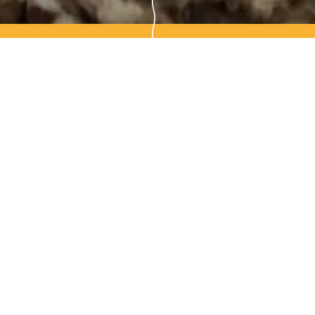
La mission
Mission de maîtrise d’œuvre complète pour la création d’un
cimetière paysager, en plein coteau arboré, aux abords du
centre de Scy-Chazelles.
L’enjeu est de concilier besoins fonctionnels et
réglementaires inhérents à la fonction même du cimetière
(stationnement, circulation, espace de recueillement,
espace cinéraire, préau, WC, clôture...) avec le respect de
l’identité agri-naturelle et des richesses paysagères et
patrimoniales du site, rattaché au périmètre de protection
ZPPAUP de Scy-Chazelles). Le projet se veut pertinent,